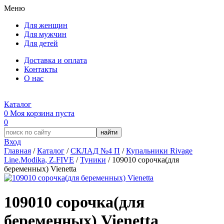
Меню
Для женщин
Для мужчин
Для детей
Доставка и оплата
Контакты
О нас
Каталог
0
Моя корзина
пуста
0
Вход
Главная
/
Каталог
/
СКЛАД №4 П
/
Купальники Rivage
Line.Modika, Z.FIVE
/
Туники
/
109010 сорочка(для
беременных) Vienetta
109010 сорочка(для
беременных) Vienetta