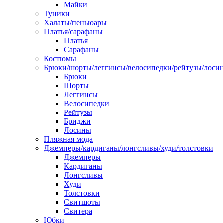
Майки
Туники
Халаты/пеньюары
Платья/сарафаны
Платья
Сарафаны
Костюмы
Брюки/шорты/леггинсы/велосипедки/рейтузы/лоси
Брюки
Шорты
Леггинсы
Велосипедки
Рейтузы
Бриджи
Лосины
Пляжная мода
Джемперы/кардиганы/лонгсливы/худи/толстовки
Джемперы
Кардиганы
Лонгсливы
Худи
Толстовки
Свитшоты
Свитера
Юбки