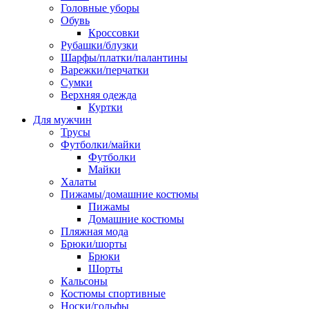
Головные уборы
Обувь
Кроссовки
Рубашки/блузки
Шарфы/платки/палантины
Варежки/перчатки
Сумки
Верхняя одежда
Куртки
Для мужчин
Трусы
Футболки/майки
Футболки
Майки
Халаты
Пижамы/домашние костюмы
Пижамы
Домашние костюмы
Пляжная мода
Брюки/шорты
Брюки
Шорты
Кальсоны
Костюмы спортивные
Носки/гольфы