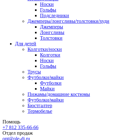
Носки
Гольфы
Подследники
Джемперы/лонгсливы/толстовки/худи
Джемперы
Лонгсливы
Толстовки
Для детей
Колготки/носки
Колготки
Носки
Гольфы
Трусы
Футболки/майки
Футболки
Майки
Пижамы/домашние костюмы
Футболки/майки
Бюстгалтер
Термобелье
Помощь
+7 812 335-66-66
Отдел продаж
opt@ole-di.ru