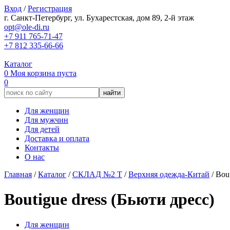
Вход
/
Регистрация
г. Санкт-Петербург, ул. Бухарестская, дом 89, 2-й этаж
opt@ole-di.ru
+7 911 765-71-47
+7 812 335-66-66
Каталог
0
Моя корзина
пуста
0
Для женщин
Для мужчин
Для детей
Доставка и оплата
Контакты
О нас
Главная
/
Каталог
/
СКЛАД №2 Т
/
Верхняя одежда-Китай
/
Bout
Boutigue dress (Бьюти дресс)
Для женщин