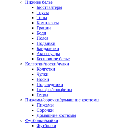
Нижнее белье
Бюстгалтеры
Трусы
Топы
Комплекты
Грации
Боди
Пояса
Подвязки
Бандалетки
Аксессуары
Бесшовное белье
Колготки/носки/чулки
Колготки
Чулки
Носки
Подследники
Гольфы/гольфины
Гетры
Пижамы/сорочки/домашние костюмы
Пижамы
Сорочки
Домашние костюмы
Футболки/майки
Футболки