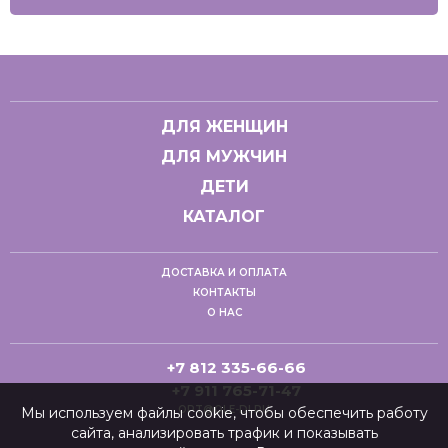
ДЛЯ ЖЕНЩИН
ДЛЯ МУЖЧИН
ДЕТИ
КАТАЛОГ
ДОСТАВКА И ОПЛАТА
КОНТАКТЫ
О НАС
+7 812 335-66-66
+7 911 765-71-47
OPT@OLE-DI.RU
Мы используем файлы cookie, чтобы обеспечить работу
сайта, анализировать трафик и показывать